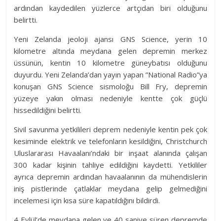
ardından kaydedilen yüzlerce artçıdan biri olduğunu
belirtti.
Yeni Zelanda jeoloji ajansı GNS Science, yerin 10
kilometre altında meydana gelen depremin merkez
üssünün, kentin 10 kilometre güneybatısı olduğunu
duyurdu. Yeni Zelanda’dan yayın yapan ”National Radio”ya
konuşan GNS Science sismoloğu Bill Fry, depremin
yüzeye yakın olması nedeniyle kentte çok güçlü
hissedildiğini belirtti.
Sivil savunma yetkilileri deprem nedeniyle kentin pek çok
kesiminde elektrik ve telefonların kesildiğini, Christchurch
Uluslararası Havaalanı’ndaki bir inşaat alanında çalışan
300 kadar kişinin tahliye edildiğini kaydetti. Yetkililer
ayrıca depremin ardından havaalanının da mühendislerin
iniş pistlerinde çatlaklar meydana gelip gelmediğini
incelemesi için kısa süre kapatıldığını bildirdi.
4 Eylül’de meydana gelen ve 40 saniye süren depremde