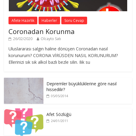
Afete Hazırlık
Haberler
Soru Cevap
Coronadan Korunma
26/02/2020
Olcayto Satı
Uluslararası salgın haline dönüşen Coronadan nasıl
korunurum? CORONA VİRÜSDEN NASIL KORUNURUM?
Ellerinizi sık sık alkol bazlı bezle silin. Ilık su
Depremler büyüklüklerine göre nasıl
hissedilir?
05/05/2014
Afet Sözlüğü
24/01/2011