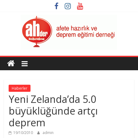
Skip
to
content
AHDER
Afete
Hazırlık
ve
Haberler
Deprem
Yeni Zelanda’da 5.0
Eğitimi
Derneği
büyüklüğünde artçı
deprem
19/10/2010
admin