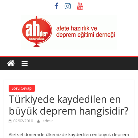
Skip
to
content
AHDER
Afete
Hazırlık
ve
Soru Cevap
Deprem
Türkiyede kaydedilen en
Eğitimi
Derneği
büyük deprem hangisidir?
02/02/2010
admin
Aletsel dönemde ülkemizde kaydedilen en büyük deprem