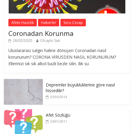
Afete Hazırlık
Haberler
Soru Cevap
Coronadan Korunma
26/02/2020
Olcayto Satı
Uluslararası salgın haline dönüşen Coronadan nasıl
korunurum? CORONA VİRÜSDEN NASIL KORUNURUM?
Ellerinizi sık sık alkol bazlı bezle silin. Ilık su
Depremler büyüklüklerine göre nasıl
hissedilir?
05/05/2014
Afet Sözlüğü
24/01/2011