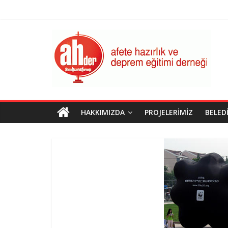
Skip
to
content
AHDER
Afete
Hazırlık
ve
Deprem
Eğitimi
HAKKIMIZDA
PROJELERIMIZ
BELED
Derneği