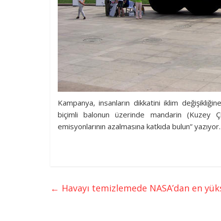
Kampanya, insanların dikkatini iklim değişikli
biçimli balonun üzerinde mandarin (Kuzey Çi
emisyonlarının azalmasına katkıda bulun” yazıyor.
←
Havayı temizlemede NASA’dan en yükse