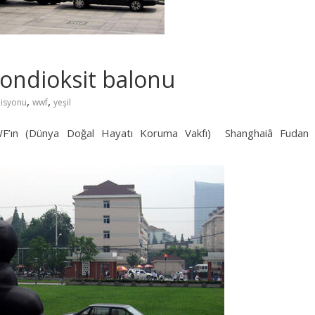
ondioksit balonu
,
,
isyonu
wwf
yeşil
WF’ın (Dünya Doğal Hayatı Koruma Vakfı) Shanghaiâ Fudan