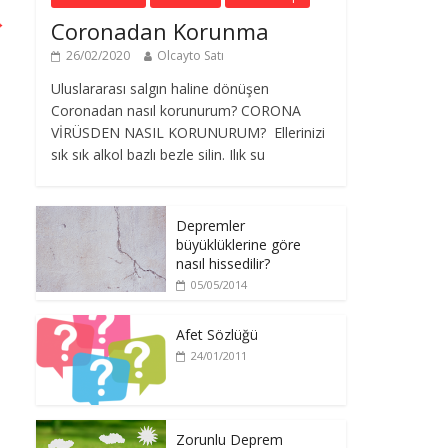
→
Coronadan Korunma
26/02/2020
Olcayto Satı
Uluslararası salgın haline dönüşen
Coronadan nasıl korunurum? CORONA
VİRÜSDEN NASIL KORUNURUM? Ellerinizi
sık sık alkol bazlı bezle silin. Ilık su
Depremler
büyüklüklerine göre
nasıl hissedilir?
05/05/2014
Afet Sözlüğü
24/01/2011
Zorunlu Deprem