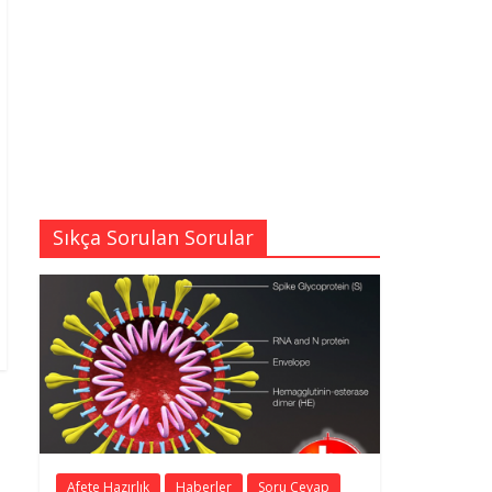
Sıkça Sorulan Sorular
Afete Hazırlık
Haberler
Soru Cevap