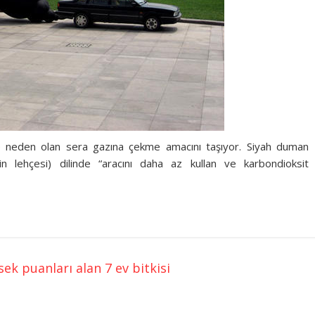
ğine neden olan sera gazına çekme amacını taşıyor. Siyah duman
n lehçesi) dilinde “aracını daha az kullan ve karbondioksit
k puanları alan 7 ev bitkisi