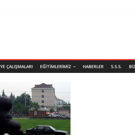
IYE ÇALIŞMALARI
EĞITIMLERIMIZ
HABERLER
S.S.S.
BI