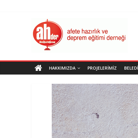
Skip
to
content
AHDER
Afete
Hazırlık
ve
Deprem
Eğitimi
HAKKIMIZDA
PROJELERIMIZ
BELED
Derneği