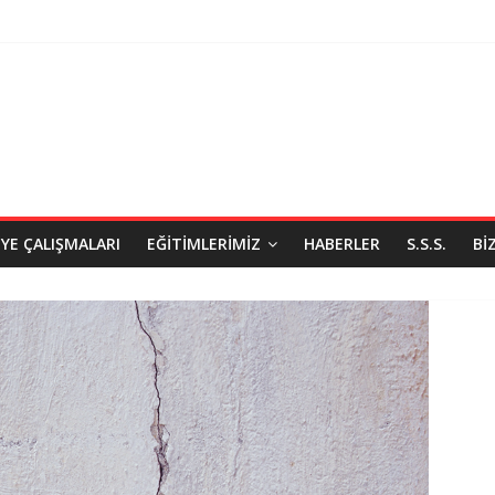
IYE ÇALIŞMALARI
EĞITIMLERIMIZ
HABERLER
S.S.S.
BI