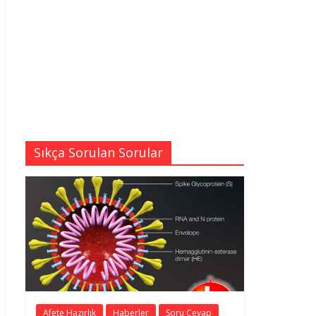
Sıkça Sorulan Sorular
Afete Hazırlık
Haberler
Soru Cevap