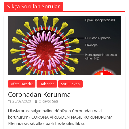
Sıkça Sorulan Sorular
Afete Hazırlık
Haberler
Soru Cevap
Coronadan Korunma
26/02/2020
Olcayto Satı
Uluslararası salgın haline dönüşen Coronadan nasıl
korunurum? CORONA VİRÜSDEN NASIL KORUNURUM?
Ellerinizi sık sık alkol bazlı bezle silin. Ilık su