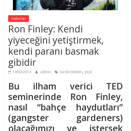
Haberler
Ron Finley: Kendi
yiyeceğini yetiştirmek,
kendi paranı basmak
gibidir
,
14/03/2013
admin
sürdürülebilir
yeşil
Bu ilham verici TED
seminerinde Ron Finley,
nasıl “bahçe haydutları”
(gangster gardeners)
olacağımızı ve istersek