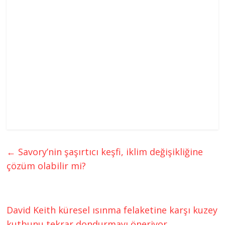
←
Savory’nin şaşırtıcı keşfi, iklim değişikliğine
çözüm olabilir mi?
David Keith küresel ısınma felaketine karşı kuzey
kutbunu tekrar dondurmayı öneriyor
→