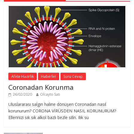
Afete Hazırlık
Haberler
Soru Cevap
Coronadan Korunma
26/02/2020
Olcayto Satı
Uluslararası salgın haline dönüşen Coronadan nasıl
korunurum? CORONA VİRÜSDEN NASIL KORUNURUM?
Ellerinizi sık sık alkol bazlı bezle silin. Ilık su